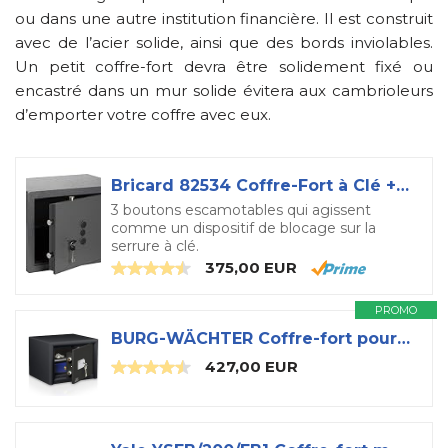
ou dans une autre institution financière. Il est construit
avec de l’acier solide, ainsi que des bords inviolables.
Un petit coffre-fort devra être solidement fixé ou
encastré dans un mur solide évitera aux cambrioleurs
d’emporter votre coffre avec eux.
Bricard 82534 Coffre-Fort à Clé + Boutons 36x40x30cm à Poser - 24kg - 19, 7L
3 boutons escamotables qui agissent
comme un dispositif de blocage sur la
serrure à clé.
375,00 EUR
PROMO
BURG-WÄCHTER Coffre-fort pour mobilier avec clé, Combi-Line, Niveau de sécurité S2, Protection incendie LFS 30 P, Contrôlé VdS, 15 l, 44 kg, CL 410 K, Noir
427,00 EUR