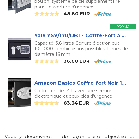
boulon; système de clé supplémentaire
pour l' ouverture d'urgence
48,80 EUR
PROMO
Yale YSV/170/DB1 - Coffre-Fort à Serrure Electronique 100 000 combinaisons, A Poser et Sceller | Mini Format, 17 x 23 x 17 cm (3,8L), Noir
Capacité: 3,8 litres; Serrure électronique -
100 000 combinaisons possibles; Pênes de
diamètre 16 mm
36,60 EUR
Amazon Basics Coffre-fort Noir 14L
Coffre-fort de 14 L avec une serrure
électronique et deux clés d’urgence
83,34 EUR
Vous y découvrirez – de façon claire, objective et