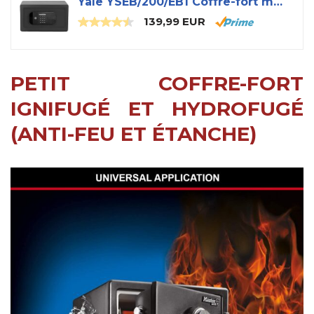
Yale YSEB/200/EB1 Coffre-fort motorisé haute sécurité, ordinateur portable
139,99 EUR
PETIT COFFRE-FORT
IGNIFUGÉ ET HYDROFUGÉ
(ANTI-FEU ET ÉTANCHE)